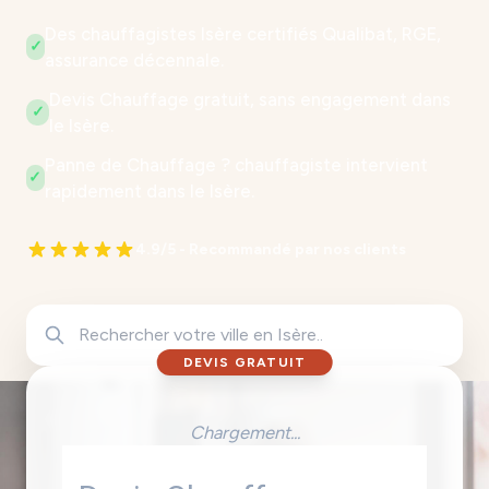
Des chauffagistes Isère certifiés Qualibat, RGE,
✓
assurance décennale.
Devis Chauffage gratuit, sans engagement dans
✓
le Isère.
Panne de Chauffage ? chauffagiste intervient
✓
rapidement dans le Isère.
4.9/5 - Recommandé par nos clients
DEVIS GRATUIT
Chargement...