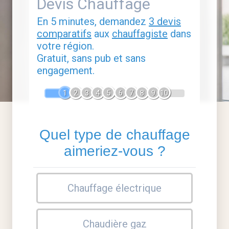
Devis Chauffage
En 5 minutes, demandez
3 devis
comparatifs
aux
chauffagiste
dans
votre région.
Gratuit, sans pub et sans
engagement.
1
2
3
4
5
6
7
8
9
10
Quel type de chauffage
aimeriez-vous ?
Chauffage électrique
Chaudière gaz