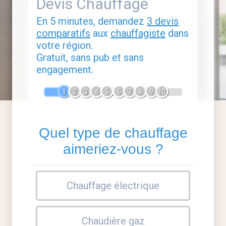
Devis Chauffage
En 5 minutes, demandez
3 devis
comparatifs
aux
chauffagiste
dans
votre région.
Gratuit, sans pub et sans
engagement.
1
2
3
4
5
6
7
8
9
10
Quel type de chauffage
aimeriez-vous ?
Chauffage électrique
Chaudière gaz