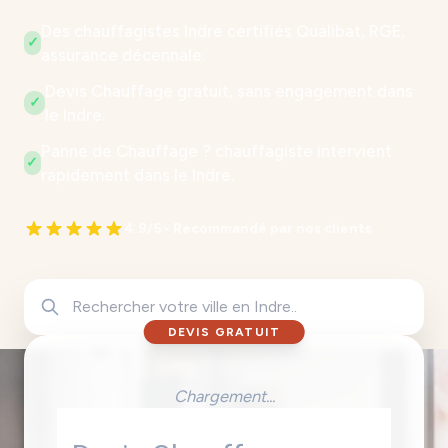
Des chauffagistes Indre certifiés Qualibat, RGE,
✓
assurance décennale.
Devis Chauffage gratuit, sans engagement dans
✓
le Indre.
Panne de Chauffage ? chauffagiste intervient
✓
rapidement dans le Indre.
4.9/5 - Recommandé par nos clients
DEVIS GRATUIT
Chargement...