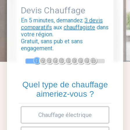
Devis Chauffage
En 5 minutes, demandez
3 devis
comparatifs
aux
chauffagiste
dans
votre région.
Gratuit, sans pub et sans
engagement.
1
2
3
4
5
6
7
8
9
10
Quel type de chauffage
aimeriez-vous ?
Chauffage électrique