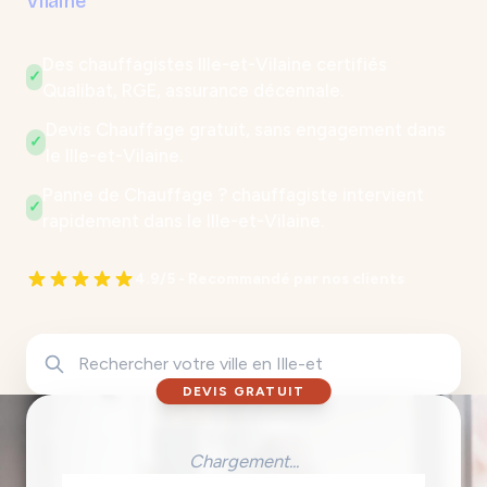
Vilaine
Des chauffagistes Ille-et-Vilaine certifiés
✓
Qualibat, RGE, assurance décennale.
Devis Chauffage gratuit, sans engagement dans
✓
le Ille-et-Vilaine.
Panne de Chauffage ? chauffagiste intervient
✓
rapidement dans le Ille-et-Vilaine.
4.9/5 - Recommandé par nos clients
DEVIS GRATUIT
Chargement...