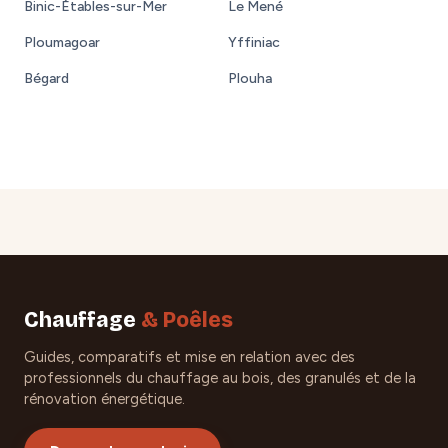
Binic-Étables-sur-Mer
Le Mené
Ploumagoar
Yffiniac
Bégard
Plouha
Chauffage
& Poêles
Guides, comparatifs et mise en relation avec des
professionnels du chauffage au bois, des granulés et de la
rénovation énergétique.