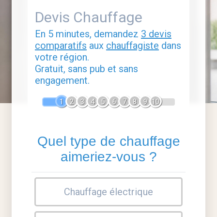
Devis Chauffage
En 5 minutes, demandez
3 devis
comparatifs
aux
chauffagiste
dans
votre région.
Gratuit, sans pub et sans
engagement.
1
2
3
4
5
6
7
8
9
10
Quel type de chauffage
aimeriez-vous ?
Chauffage électrique