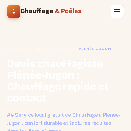
Chauffage
& Poêles
ACCUEIL
/
CÔTES-D'ARMOR
/
PLÉNÉE-JUGON
Devis chauffagiste
Plénée-Jugon :
Chauffage rapide et
contact
## Service local gratuit de Chauffage à Plénée-
Jugon : confort durable et factures réduites