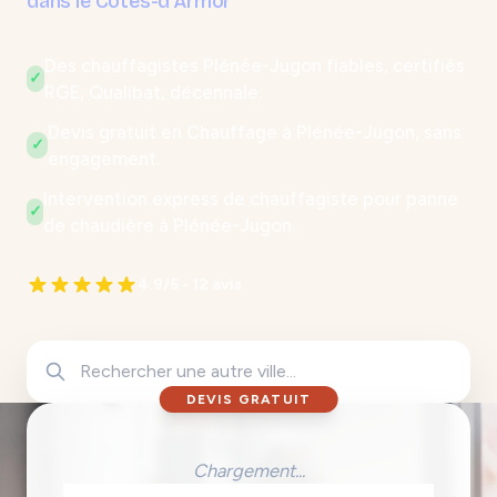
dans le Côtes-d'Armor
Des chauffagistes Plénée-Jugon fiables, certifiés
✓
RGE, Qualibat, décennale.
Devis gratuit en Chauffage à Plénée-Jugon, sans
✓
engagement.
Intervention express de chauffagiste pour panne
✓
de chaudière à Plénée-Jugon.
4.9/5 - 12 avis
DEVIS GRATUIT
Chargement...