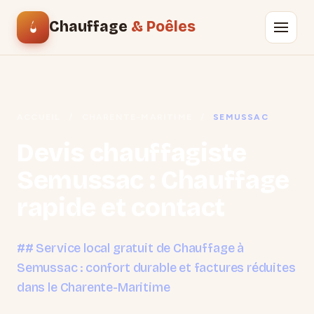
Chauffage
& Poêles
ACCUEIL
/
CHARENTE-MARITIME
/
SEMUSSAC
Devis chauffagiste
Semussac : Chauffage
rapide et contact
## Service local gratuit de Chauffage à
Semussac : confort durable et factures réduites
dans le Charente-Maritime