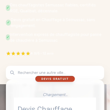
Des chauffagistes Semussac fiables, certifiés
✓
RGE, Qualibat, décennale.
Devis gratuit en Chauffage à Semussac, sans
✓
engagement.
Intervention express de chauffagiste pour panne
✓
de chaudière à Semussac.
4.9/5 - 12 avis
DEVIS GRATUIT
Chargement...
Devis Chauffage