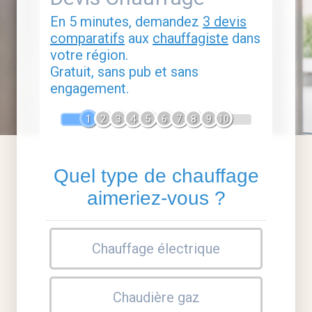
En 5 minutes, demandez
3 devis
comparatifs
aux
chauffagiste
dans
votre région.
Gratuit, sans pub et sans
engagement.
1
2
3
4
5
6
7
8
9
10
Quel type de chauffage
aimeriez-vous ?
Chauffage électrique
Chaudière gaz