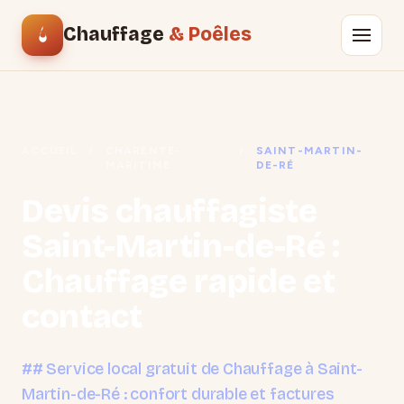
Chauffage
& Poêles
ACCUEIL
/
CHARENTE-
/
SAINT-MARTIN-
MARITIME
DE-RÉ
Devis chauffagiste
Saint-Martin-de-Ré :
Chauffage rapide et
contact
## Service local gratuit de Chauffage à Saint-
Martin-de-Ré : confort durable et factures