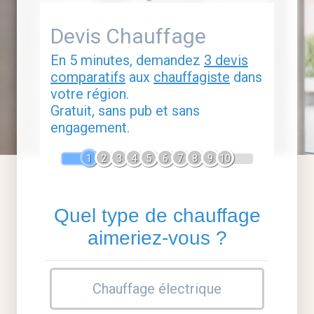
Devis Chauffage
En 5 minutes, demandez
3 devis
comparatifs
aux
chauffagiste
dans
votre région.
Gratuit, sans pub et sans
engagement.
1
2
3
4
5
6
7
8
9
10
Quel type de chauffage
aimeriez-vous ?
Chauffage électrique