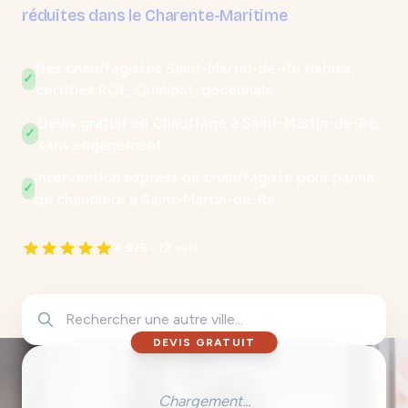
réduites dans le Charente-Maritime
Des chauffagistes Saint-Martin-de-Ré fiables,
✓
certifiés RGE, Qualibat, décennale.
Devis gratuit en Chauffage à Saint-Martin-de-Ré,
✓
sans engagement.
Intervention express de chauffagiste pour panne
✓
de chaudière à Saint-Martin-de-Ré.
4.9/5 - 12 avis
DEVIS GRATUIT
Chargement...