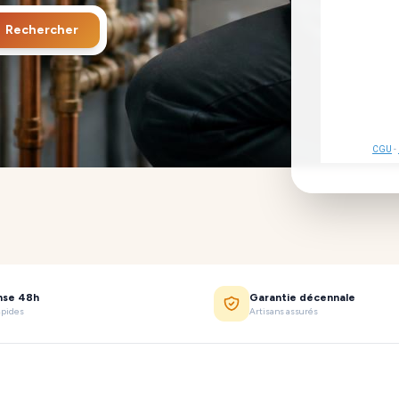
Rechercher
CGU
-
nse 48h
Garantie décennale
apides
Artisans assurés