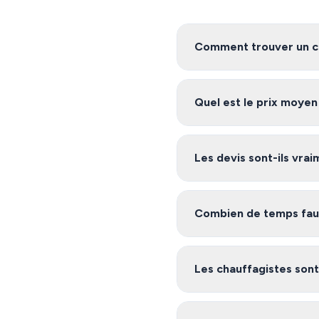
Comment trouver un ch
Pour trouver un chauffagis
service vous met en relatio
Quel est le prix moyen
Les tarifs de chauffage à Le
projet. Demandez plusieurs 
Les devis sont-ils vra
Oui, notre service est 100%
Plage-en-Ré et ses environs, 
Combien de temps faut-
Après avoir rempli le formu
Ré inscrits sur notre plat
Les chauffagistes sont-
Oui, les artisans de notre 
certifications nécessaires (