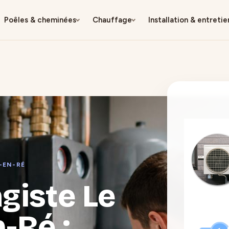
Poêles & cheminées
Chauffage
Installation & entretie
-EN-RÉ
giste Le
-Ré :