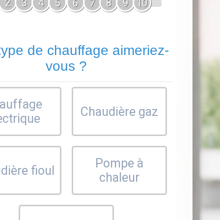
2
3
4
5
6
7
8
9
10
type de chauffage aimeriez-
vous ?
auffage
Chaudière gaz
ectrique
Pompe à
ière fioul
chaleur