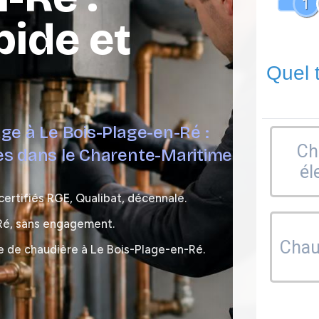
1
pide et
Quel 
age à Le Bois-Plage-en-Ré :
Ch
tes dans le Charente-Maritime
él
certifiés RGE, Qualibat, décennale.
-Ré, sans engagement.
Chaud
e de chaudière à Le Bois-Plage-en-Ré.