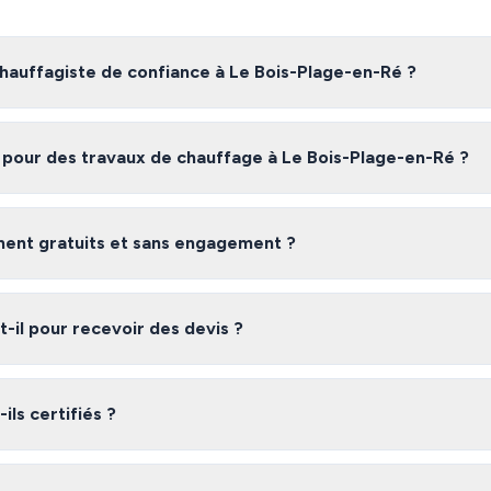
auffagiste de confiance à Le Bois-Plage-en-Ré ?
te fiable à Le Bois-Plage-en-Ré, nous vous recommandons de comparer 
n avec des artisans certifiés et vérifiés en Charente-Maritime, gratuit
 pour des travaux de chauffage à Le Bois-Plage-en-Ré ?
 Bois-Plage-en-Ré varient selon l'ampleur des travaux, les matériaux uti
devis gratuits pour obtenir une estimation précise adaptée à votre be
iment gratuits et sans engagement ?
 gratuit et sans engagement. Vous recevez jusqu'à 3 devis de chauffagis
et vous êtes libre de choisir l'offre qui vous convient le mieux.
il pour recevoir des devis ?
laire, vous recevez généralement vos devis sous 48 heures. Les chauffa
eforme s'engagent à répondre rapidement à vos demandes.
ils certifiés ?
réseau en Charente-Maritime sont des professionnels vérifiés disposant
garantie décennale, qualifications professionnelles). Nous vérifions leur