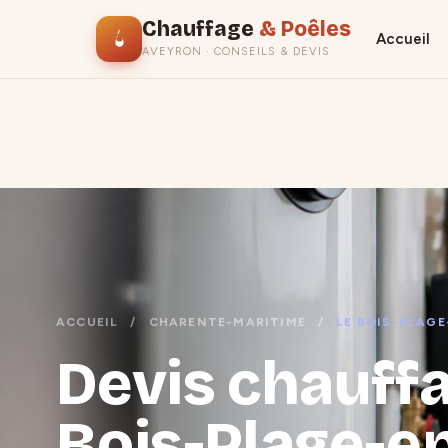
Chauffage
& Poêles
Accueil
AVEYRON · CONSEILS & DEVIS
ACCUEIL
/
CHARENTE-MARITIME
/
LE BOIS-PLAGE
Devis chauffa
Bois-Plage-en