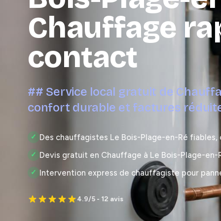
Chauffage ra
contact
## Service local gratuit de Chauff
confort durable et factures rédui
Des chauffagistes Le Bois-Plage-en-Ré fiables, 
✓
Devis gratuit en Chauffage à Le Bois-Plage-en
✓
Intervention express de chauffagiste pour pann
✓
4.9/5 - 12 avis