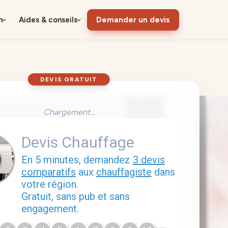
n
Aides & conseils
Demander un devis
DEVIS GRATUIT
Chargement...
Devis Chauffage
En 5 minutes, demandez
3 devis
comparatifs
aux
chauffagiste
dans
votre région.
Gratuit, sans pub et sans
engagement.