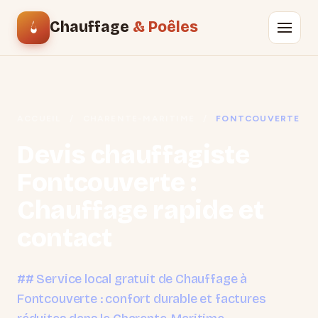
Chauffage
& Poêles
ACCUEIL
/
CHARENTE-MARITIME
/
FONTCOUVERTE
Devis chauffagiste
Fontcouverte :
Chauffage rapide et
contact
## Service local gratuit de Chauffage à
Fontcouverte : confort durable et factures