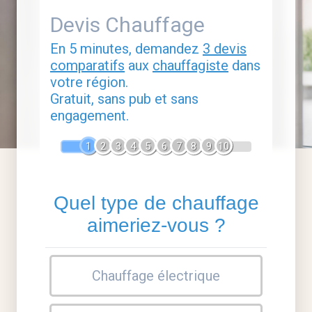
Devis Chauffage
En 5 minutes, demandez
3 devis
comparatifs
aux
chauffagiste
dans
votre région.
Gratuit, sans pub et sans
engagement.
1
2
3
4
5
6
7
8
9
10
Quel type de chauffage
aimeriez-vous ?
Chauffage électrique