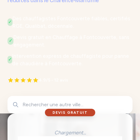
réduites dans le Charente-Maritime
Des chauffagistes Fontcouverte fiables, certifiés
✓
RGE, Qualibat, décennale.
Devis gratuit en Chauffage à Fontcouverte, sans
✓
engagement.
Intervention express de chauffagiste pour panne
✓
de chaudière à Fontcouverte.
4.9/5 - 12 avis
DEVIS GRATUIT
Chargement...