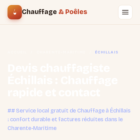
Chauffage
& Poêles
ACCUEIL
/
CHARENTE-MARITIME
/
ÉCHILLAIS
Devis chauffagiste
Échillais : Chauffage
rapide et contact
## Service local gratuit de Chauffage à Échillais
: confort durable et factures réduites dans le
Charente-Maritime