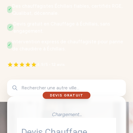
Des chauffagistes Échillais fiables, certifiés RGE,
✓
Qualibat, décennale.
Devis gratuit en Chauffage à Échillais, sans
✓
engagement.
Intervention express de chauffagiste pour panne
✓
de chaudière à Échillais.
4.9/5 - 12 avis
DEVIS GRATUIT
Chargement...
Devis Chauffage