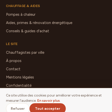
CHAUFFAGE & AIDES
Pompes à chaleur
Aides, primes & rénovation énergétique
Conseils & guides d'achat
LE SITE
Chauffagistes par ville
À propos
Contact
Mentions légales
Confidentialité
Ce site utilise des cookies pour améliorer votre expérience et
mesurer l'audience.
En savoir plus
.
© 2026 Chauffage & Poêles Aveyron
Refuser
Tout accepter
Mentions légales
·
Confidentialité