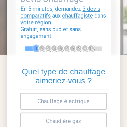
En 5 minutes, demandez
3 devis
comparatifs
aux
chauffagiste
dans
votre région.
Gratuit, sans pub et sans
engagement.
1
2
3
4
5
6
7
8
9
10
Quel type de chauffage
aimeriez-vous ?
Chauffage électrique
Chaudière gaz