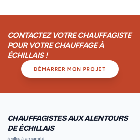
réseau.
couverts par la garantie décennale obligatoire. De
plus, vous disposez d'une garantie de parfait
achèvement d'un an et d'une garantie biennale sur les
équipements.
CONTACTEZ VOTRE CHAUFFAGISTE
POUR VOTRE CHAUFFAGE À
ÉCHILLAIS !
DÉMARRER MON PROJET
CHAUFFAGISTES AUX ALENTOURS
DE ÉCHILLAIS
5 villes à proximité