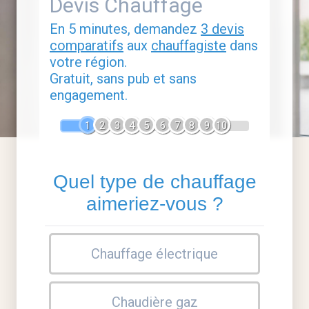
Devis Chauffage
En 5 minutes, demandez
3 devis
comparatifs
aux
chauffagiste
dans
votre région.
Gratuit, sans pub et sans
engagement.
1
2
3
4
5
6
7
8
9
10
Quel type de chauffage
aimeriez-vous ?
Chauffage électrique
Chaudière gaz