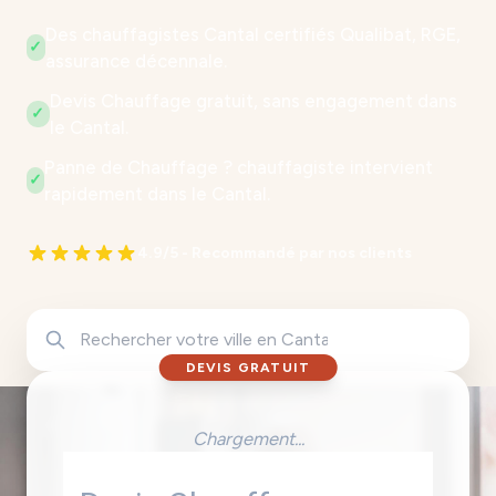
Des chauffagistes Cantal certifiés Qualibat, RGE,
✓
assurance décennale.
Devis Chauffage gratuit, sans engagement dans
✓
le Cantal.
Panne de Chauffage ? chauffagiste intervient
✓
rapidement dans le Cantal.
4.9/5 - Recommandé par nos clients
DEVIS GRATUIT
Chargement...