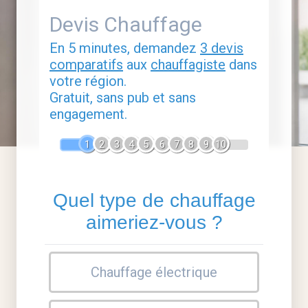
Devis Chauffage
En 5 minutes, demandez
3 devis
comparatifs
aux
chauffagiste
dans
votre région.
Gratuit, sans pub et sans
engagement.
1
2
3
4
5
6
7
8
9
10
Quel type de chauffage
aimeriez-vous ?
Chauffage électrique