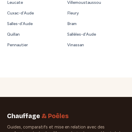
Leucate
Villemoustaussou
Cuxac-d'Aude
Fleury
Salles-d'Aude
Bram
Quillan
Sallèles-d'Aude
Pennautier
Vinassan
Chauffage
& Poêles
Guides, comparatifs et mise en relation avec des