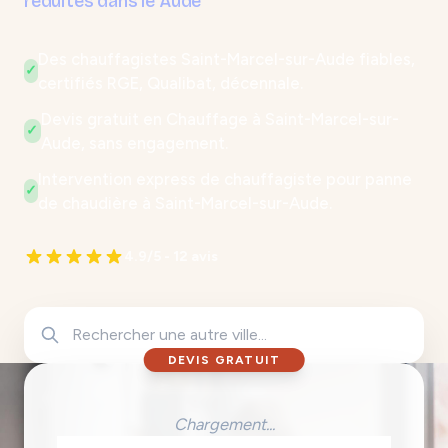
réduites dans le Aude
Des chauffagistes Saint-Marcel-sur-Aude fiables,
✓
certifiés RGE, Qualibat, décennale.
Devis gratuit en Chauffage à Saint-Marcel-sur-
✓
Aude, sans engagement.
Intervention express de chauffagiste pour panne
✓
de chaudière à Saint-Marcel-sur-Aude.
4.9/5 - 12 avis
DEVIS GRATUIT
Chargement...