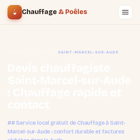
Chauffage
& Poêles
ACCUEIL
/
AUDE
/
SAINT-MARCEL-SUR-AUDE
Devis chauffagiste
Saint-Marcel-sur-Aude
: Chauffage rapide et
contact
## Service local gratuit de Chauffage à Saint-
Marcel-sur-Aude : confort durable et factures